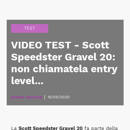
TEST
VIDEO TEST - Scott
Speedster Gravel 20:
non chiamatela entry
level...
|
15/05/2020
Daniele Concordia
La
Scott Speedster Gravel 20
fa parte della