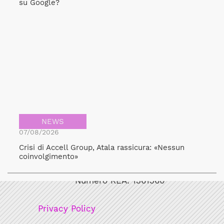
su Google?
NEWS
07/08/2026
Crisi di Accell Group, Atala rassicura: «Nessun
Bicicult srl
coinvolgimento»
Codice fiscale/Partita Iva: 12248771003
Numero REA: 1361360
Privacy Policy