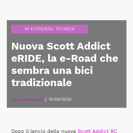
IN EVIDENZA
,
TECNICA
Nuova Scott Addict
eRIDE, la e-Road che
sembra una bici
tradizionale
|
15/09/2020
Nicola Checcarelli
Dopo il lancio della nuova
Scott Addict RC