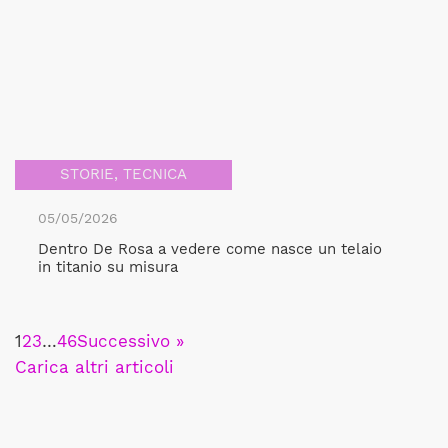
STORIE
,
TECNICA
05/05/2026
Dentro De Rosa a vedere come nasce un telaio
in titanio su misura
1
2
3
…
46
Successivo »
Carica altri articoli