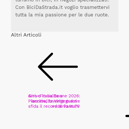
Con BiciDaStrada.it voglio trasmettervi
tutta la mia passione per le due ruote.
Altri Articoli
Arrivo in salita a
Giro d'Italia Donne 2026:
Piancavallo: Vingegaard
iscritte, favorite e dove
sfida il record di Pantani
vederlo in TV