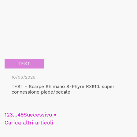
TEST
16/06/2026
TEST - Scarpe Shimano S-Phyre RX910: super
connessione piede/pedale
1
2
3
…
48
Successivo »
Carica altri articoli