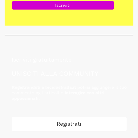
Iscriviti gratuitamente
UNISCITI ALLA COMMUNITY
Registrandoti a bicidastrada.it potrai
aggiungere il tuo
commento agli articoli e
interagire con altri
appassionati.
Registrati