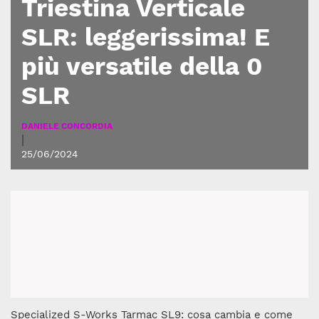
Triestina Verticale
SLR: leggerissima! E
più versatile della 0
SLR
DANIELE CONCORDIA
|
25/06/2024
Specialized S-Works Tarmac SL9: cosa cambia e come