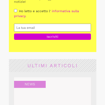
notizie!
Ho letto e accetto l'
informativa sulla
privacy
.
ULTIMI ARTICOLI
NEWS