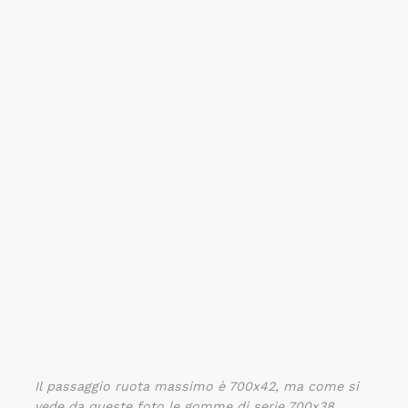
Il passaggio ruota massimo è 700x42, ma come si
vede da queste foto le gomme di serie 700x38