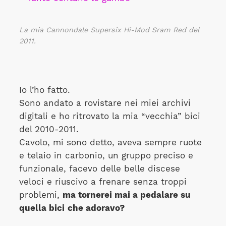
La mia Cannondale Supersix Hi-Mod Sram Red del
2011.
Io l’ho fatto.
Sono andato a rovistare nei miei archivi
digitali e ho ritrovato la mia “vecchia” bici
del 2010-2011.
Cavolo, mi sono detto, aveva sempre ruote
e telaio in carbonio, un gruppo preciso e
funzionale, facevo delle belle discese
veloci e riuscivo a frenare senza troppi
problemi,
ma tornerei mai a pedalare su
quella bici
che adoravo?