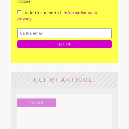
notizie!
Ho letto e accetto l'
informativa sulla
privacy
.
ULTIMI ARTICOLI
NEWS