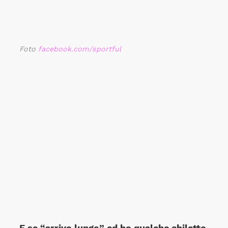
Foto
facebook.com/sportful
E se “arrivo lungo” ed ho qualche chiletto