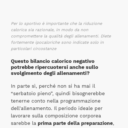
Per lo sportivo è importante che la riduzione
calorica sia razionale, in modo da non
compromettere la qualità degli allenamenti. Diete
fortemente ipocaloriche sono indicate solo in
particolari circostanze
Questo bilancio calorico negativo
potrebbe ripercuotersi anche sullo
svolgimento degli allenamenti?
In parte sì, perché non si ha mai il
“serbatoio pieno”, quindi bisognerebbe
tenerne conto nella programmazione
dell'allenamento. Il periodo ideale per
lavorare sulla composizione corporea
sarebbe la
prima parte della preparazione
,