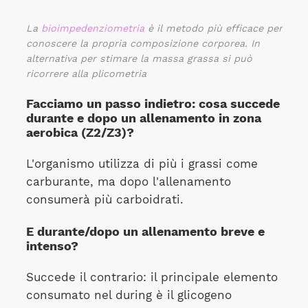
La
bioimpedenziometria
è il metodo più efficace per
conoscere la propria composizione corporea. In
alternativa per stimare la massa grassa si può
ricorrere alla plicometria
Facciamo un passo indietro: cosa succede
durante e dopo un allenamento in zona
aerobica (Z2/Z3)?
L'organismo utilizza di più i grassi come
carburante, ma dopo l'allenamento
consumerà più carboidrati.
E durante/dopo un allenamento breve e
intenso?
Succede il contrario: il principale elemento
consumato nel during è il glicogeno