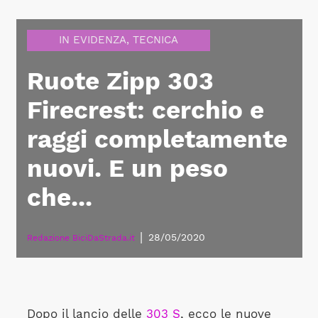
IN EVIDENZA
,
TECNICA
Ruote Zipp 303
Firecrest: cerchio e
raggi completamente
nuovi. E un peso
che...
|
28/05/2020
Redazione BiciDaStrada.it
Dopo il lancio delle
303 S
, ecco le nuove