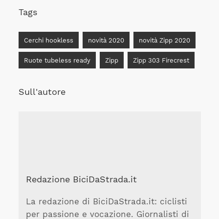
Tags
Cerchi hookless
novità 2020
novità Zipp 2020
Ruote tubeless ready
Zipp
Zipp 303 Firecrest
Sull'autore
Redazione BiciDaStrada.it
La redazione di BiciDaStrada.it: ciclisti
per passione e vocazione. Giornalisti di