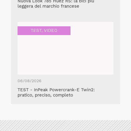
Nuova Look 785 Huez RS: la bici più
leggera del marchio francese
TEST
,
VIDEO
06/08/2026
TEST - InPeak Powercrank-E Twin2:
pratico, preciso, completo