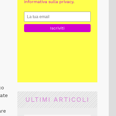
informativa sulla privacy
.
co
tate
ULTIMI ARTICOLI
are