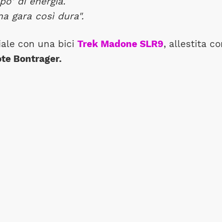
po' di energia.
a gara così dura".
ale con una bici
Trek Madone SLR9
, allestita c
ote Bontrager.