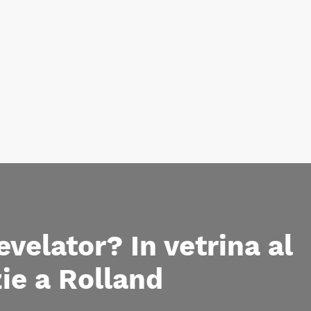
elator? In vetrina al
zie a Rolland