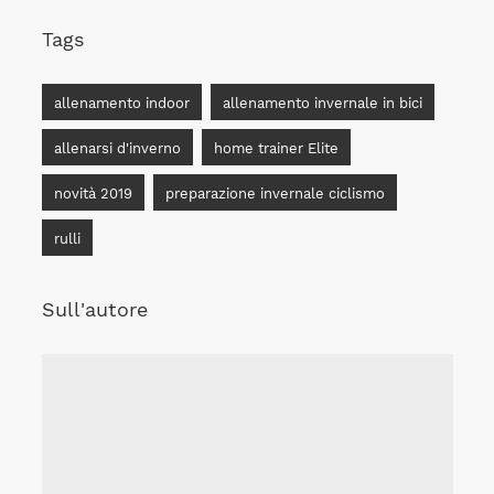
Tags
allenamento indoor
allenamento invernale in bici
allenarsi d'inverno
home trainer Elite
novità 2019
preparazione invernale ciclismo
rulli
Sull'autore