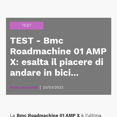
TEST
TEST - Bmc
Roadmachine 01 AMP
X: esalta il piacere di
andare in bici...
|
23/03/2023
Nicola Checcarelli
La
Bmc Roadmachine 01 AMP X
è l’ultima