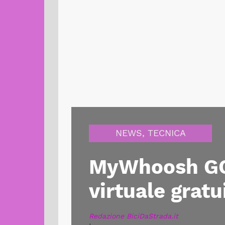
NEWS
,
TECNICA
MyWhoosh GO:
virtuale gratu
Redazione BiciDaStrada.it