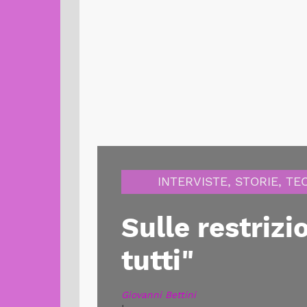
INTERVISTE
,
STORIE
,
TE
Sulle restriz
tutti"
Giovanni Bettini