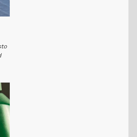
sto
d