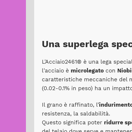
Una superlega spec
L'Acciaio2461® è una lega speci
l'acciaio è
microlegato
con
Niobi
caratteristiche meccaniche del ma
(0.02-0.1% in peso) ha un impatto
Il grano è raffinato, l’
indurimento
resistenza, la saldabilità.
Questo significa poter
ridurre sp
del telaio dove serve e mantenendo