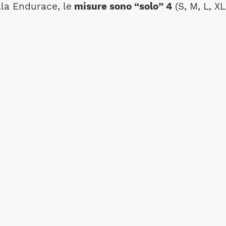
lla Endurace, le
misure sono “solo” 4
(S, M, L, XL