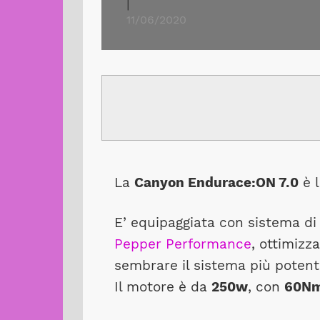
|
11/06/2020
La
Canyon Endurace:ON 7.0
è 
E’ equipaggiata con sistema di
Pepper Performance
, ottimizz
sembrare il sistema più potent
Il motore è da
250w
, con
60Nm