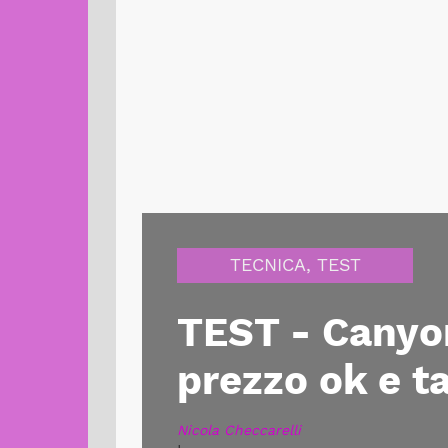
TECNICA
,
TEST
TEST - Canyo
prezzo ok e t
Nicola Checcarelli