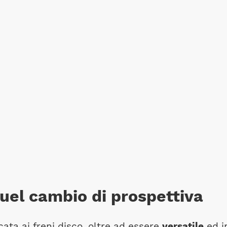
uel cambio di prospettiva
ata ai freni disco, oltre ad essere
versatile
ed i