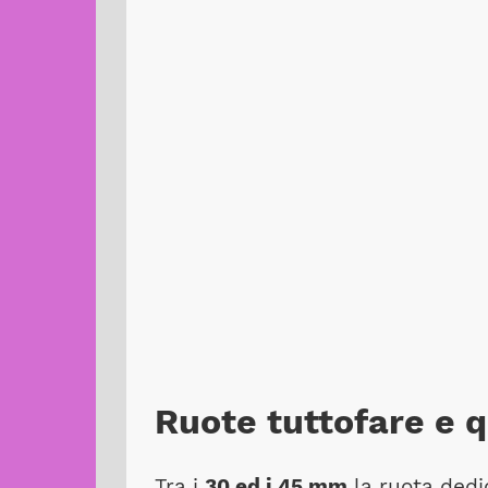
Ruote tuttofare e q
Tra i
30 ed i 45 mm
la ruota dedic