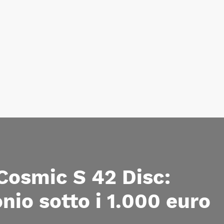
Cosmic S 42 Disc:
nio sotto i 1.000 euro