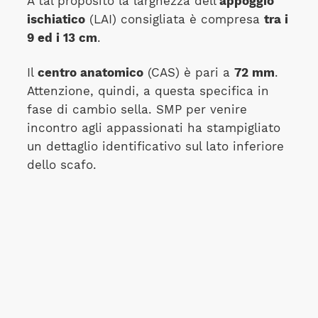
A tal proposito la larghezza dell'
appoggio
ischiatico
(LAI) consigliata è compresa
tra i
9 ed i 13 cm
.
Il
centro anatomico
(CAS) è pari a
72 mm
.
Attenzione, quindi, a questa specifica in
fase di cambio sella. SMP per venire
incontro agli appassionati ha stampigliato
un dettaglio identificativo sul lato inferiore
dello scafo.