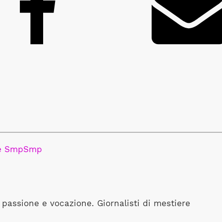
e Smp
Smp
r passione e vocazione. Giornalisti di mestiere