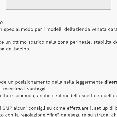
o?
 special modo per i modelli dell’azienda veneta carat
ce un ottimo scarico nella zona perineale, stabilità 
ssa del bacino.
hiede un posizionamento della sella leggermente
diver
al massimo i vantaggi.
ultare scomoda, anche se il modello scelto è quello g
 SMP alcuni consigli su come effettuare il set up di
o con la regolazione “fine” da eseguire su strada, c