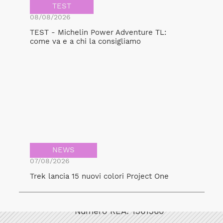
TEST
08/08/2026
TEST - Michelin Power Adventure TL:
come va e a chi la consigliamo
NEWS
07/08/2026
Trek lancia 15 nuovi colori Project One
Bicicult srl
Codice fiscale/Partita Iva: 12248771003
Numero REA: 1361360