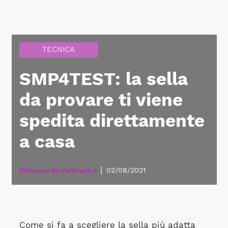
TECNICA
SMP4TEST: la sella
da provare ti viene
spedita direttamente
a casa
|
02/08/2021
Redazione BiciDaStrada.it
Come si fa a scegliere la sella più adatta