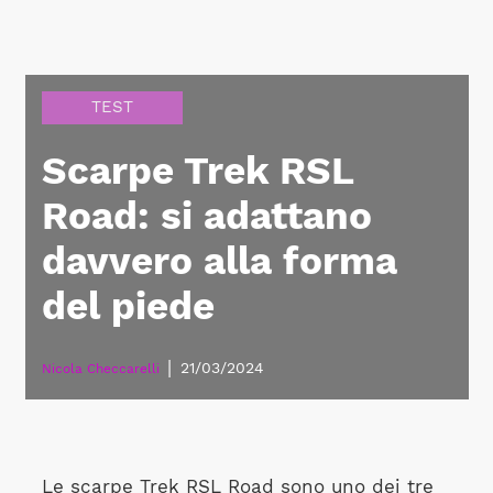
TEST
Scarpe Trek RSL
Road: si adattano
davvero alla forma
del piede
|
21/03/2024
Nicola Checcarelli
Le scarpe Trek RSL Road sono uno dei tre