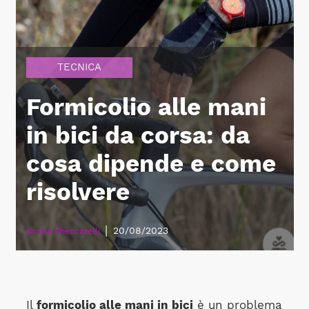
TECNICA
Formicolio alle mani
in bici da corsa: da
cosa dipende e come
risolvere
|
20/08/2023
Nicola Checcarelli
Il
formicolio alle mani in bici
è un problema