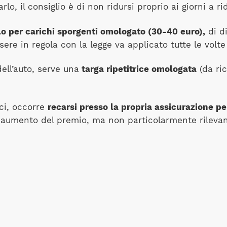
o, il consiglio è di non ridursi proprio ai giorni a 
lo per carichi sporgenti omologato (30-40 euro),
di d
ere in regola con la legge va applicato tutte le volte 
dell’auto, serve una
targa ripetitrice omologata
(da ric
ici, occorre
recarsi presso la propria assicurazione pe
o aumento del premio, ma non particolarmente rilevan