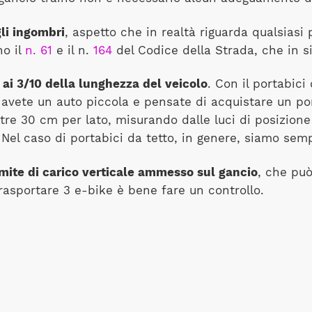
li ingombri
, aspetto che in realtà riguarda qualsiasi p
no il
n. 61
e il n.
164
del Codice della Strada, che in s
o
ai 3/10 della lunghezza del veicolo
. Con il portabic
avete un auto piccola e pensate di acquistare un port
tre 30 cm per lato, misurando dalle luci di posizione 
Nel caso di portabici da tetto, in genere, siamo semp
imite di carico verticale ammesso sul gancio
, che può
trasportare 3 e-bike è bene fare un controllo.