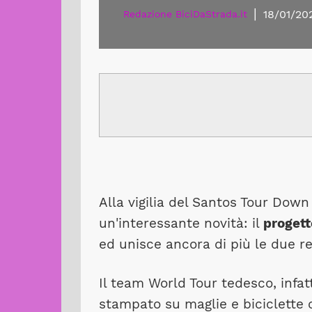
|
18/01/20
Redazione BiciDaStrada.it
Alla vigilia del Santos Tour Do
un'interessante novità: il
progett
ed unisce ancora di più le due re
Il team World Tour tedesco, infat
stampato su maglie e biciclette 