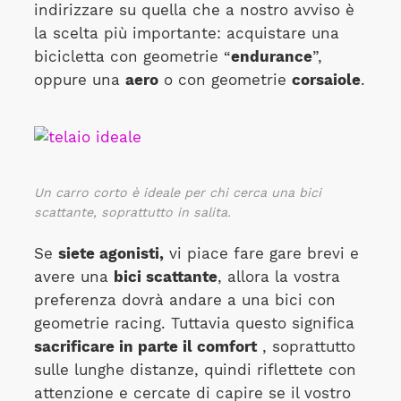
indirizzare su quella che a nostro avviso è
la scelta più importante: acquistare una
bicicletta con geometrie “
endurance
”,
oppure una
aero
o con geometrie
corsaiole
.
Un carro corto è ideale per chi cerca una bici
scattante, soprattutto in salita.
Se
siete agonisti,
vi piace fare gare brevi e
avere una
bici scattante
, allora la vostra
preferenza dovrà andare a una bici con
geometrie racing. Tuttavia questo significa
sacrificare in parte il comfort
, soprattutto
sulle lunghe distanze, quindi riflettete con
attenzione e cercate di capire se il vostro