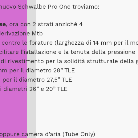
 nuovo Schwalbe Pro One troviamo:
se
, ora con 2 strati anziché 4
derivazione Mtb
contro le forature (larghezza di 14 mm per il m
cilitare l’istallazione e la tenuta della pressione
o di rivestimento per la solidità strutturale dell
 mm per il diametro 28” TLE
 per il diametro 27,5” TLE
i diametri 26” e 20” TLE
 oppure camera d’aria (Tube Only)