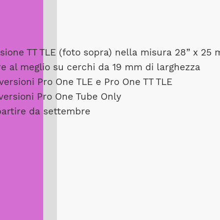
sione TT TLE (foto sopra) nella misura 28” x 25
re al meglio su cerchi da 19 mm di larghezza
versioni Pro One TLE e Pro One TT TLE
versioni Pro One Tube Only
 partire da settembre