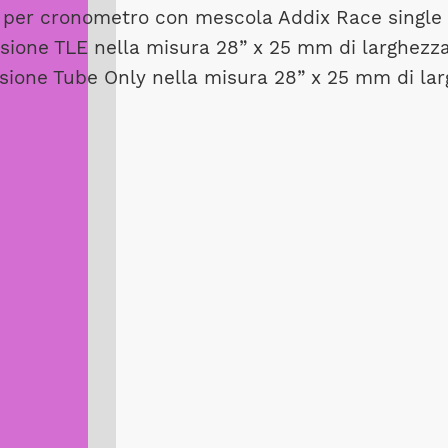
E per cronometro con mescola Addix Race singl
rsione TLE nella misura 28” x 25 mm di larghezz
sione Tube Only nella misura 28” x 25 mm di la