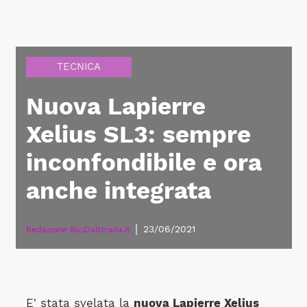
TECNICA
Nuova Lapierre
Xelius SL3: sempre
inconfondibile e ora
anche integrata
|
23/06/2021
Redazione BiciDaStrada.it
E' stata svelata la
nuova Lapierre Xelius