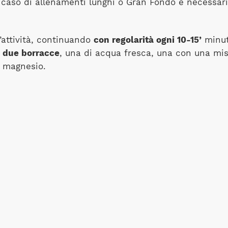
 caso di allenamenti lunghi o Gran Fondo è necessario
ll’attività, continuando
con regolarità ogni 10-15’
minuti
n
due borracce
, una di acqua fresca, una con una mis
e magnesio.