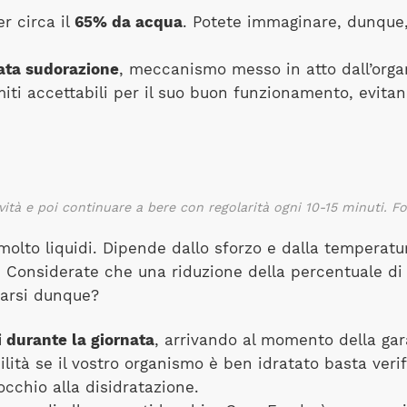
r circa il
65% da acqua
. Potete immaginare, dunque,
ata sudorazione
, meccanismo messo in atto dall’org
i accettabili per il suo buon funzionamento, evitand
tività e poi continuare a bere con regolarità ogni 10-15 minuti. F
olto liquidi. Dipende dallo sforzo e dalla temperat
’ora. Considerate che una riduzione della percentuale
arsi dunque?
i durante la giornata
, arrivando al momento della gara
ilità se il vostro organismo è ben idratato basta verif
occhio alla disidratazione.