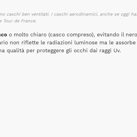
ssano caschi ben ventilati. I caschi aerodinamici, anche se oggi
Le Tour de France.
nco
o molto chiaro (casco compreso), evitando il nero. 
rio non riflette le radiazioni luminose ma le assorbe 
a qualità per proteggere gli occhi dai raggi Uv.