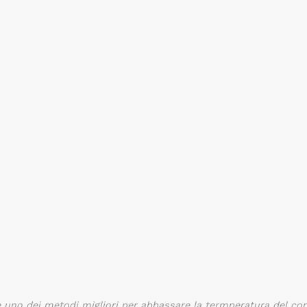
 è uno dei metodi migliori per abbassare la termperatura del co