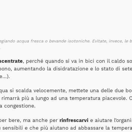
legiando acqua fresca o bevande isotoniche. Evitate, invece, l
.
ncentrate
, perché quando si va in bici con il caldo s
rbono, aumentando la disidratazione e lo stato di set
e…).
cqua si scalda velocemente, mettete una delle due b
a rimarrà più a lungo ad una temperatura piacevole. Oc
a congestione.
o per bere, ma anche per
rinfrescarvi
e aiutare l’organ
ù sensibili e che più aiutano ad abbassare la temper