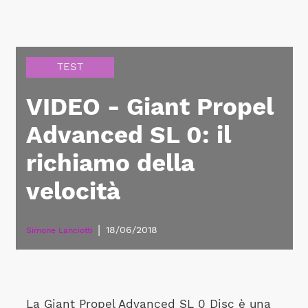
TEST
VIDEO - Giant Propel
Advanced SL 0: il
richiamo della
velocità
|
18/06/2018
Simone Lanciotti
La Giant Propel Advanced SL 0 Disc è una