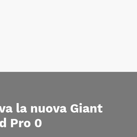
va la nuova Giant
d Pro 0