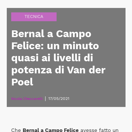
TECNICA
Bernal a Campo
Felice: un minuto
quasi ai livelli di
potenza di Van der
Poel
|
17/05/2021
Nicola Checcarelli
Che
Bernal a Campo Felice
avesse fatto un