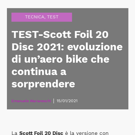
TECNICA
,
TEST
TEST-Scott Foil 20
Disc 2021: evoluzione
di un’aero bike che
continua a
sorprendere
|
15/01/2021
Emanuele Marianeschi
La
Scott Foil 20 Disc
è la versione con