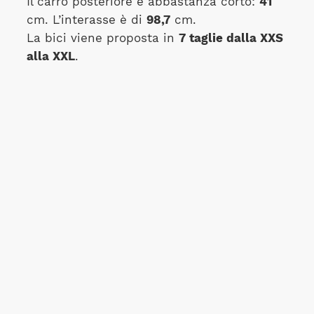
Il carro posteriore è abbastanza corto:
41
cm. L’interasse è di
98,7
cm.
La bici viene proposta in
7 taglie dalla XXS
alla X
XL
.