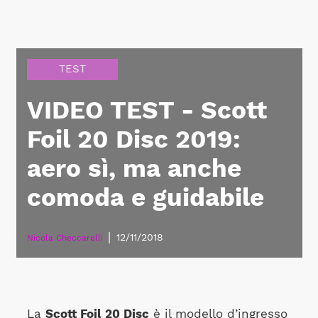
TEST
VIDEO TEST - Scott
Foil 20 Disc 2019:
aero sì, ma anche
comoda e guidabile
|
12/11/2018
Nicola Checcarelli
La
Scott Foil 20 Disc
è il modello d’ingresso