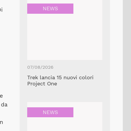
NEWS
Di
07/08/2026
Trek lancia 15 nuovi colori
Project One
te
 da
NEWS
on