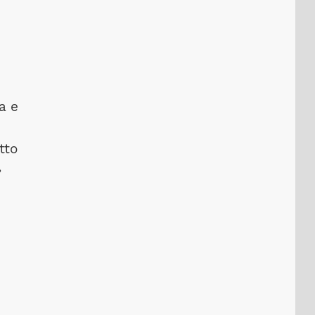
a e
tto
»