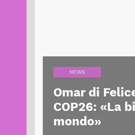
NEWS
Omar di Felic
COP26: «La bic
mondo»