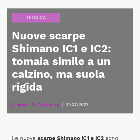
TECNICA
Nuove scarpe
Shimano IC1 e IC2:
tomaia simile a un
calzino, ma suola
rigida
|
01/07/2021
Redazione BiciDaStrada.it
Le nuove
scarpe Shimano IC1 e IC2
sono