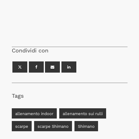
Condividi con
Tags
allenamento indoor
allenamento sui rulli
scarpe
scarpe Shimano
Shimano