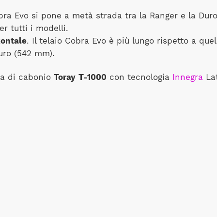
bra Evo si pone a metà strada tra la Ranger e la Dur
r tutti i modelli.
zontale
. Il telaio Cobra Evo è più lungo rispetto a q
Duro (542 mm).
ra di cabonio
Toray
T-1000
con tecnologia
Innegra
Lat