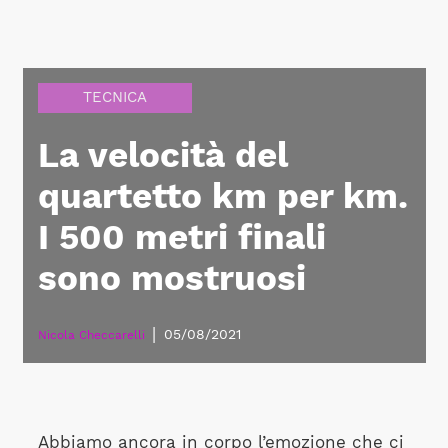
TECNICA
La velocità del
quartetto km per km.
I 500 metri finali
sono mostruosi
|
05/08/2021
Nicola Checcarelli
Abbiamo ancora in corpo l’emozione che ci