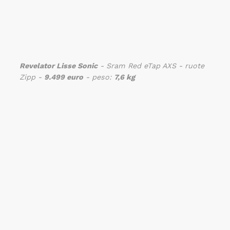
Revelator Lisse Sonic
- Sram Red eTap AXS - ruote
Zipp -
9.499 euro
- peso:
7,6 kg