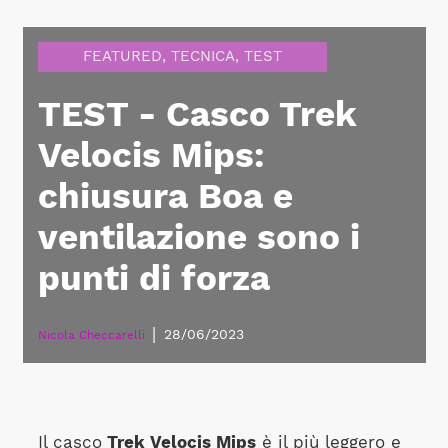
FEATURED
,
TECNICA
,
TEST
TEST - Casco Trek
Velocis Mips:
chiusura Boa e
ventilazione sono i
punti di forza
|
28/06/2023
Nicola Checcarelli
Il casco
Trek Velocis Mips
è il più leggero e