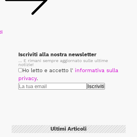
di
Iscriviti alla nostra newsletter
... E rimani sempre aggiornato sulle ultime
notizie!
Ho letto e accetto l'
informativa sulla
privacy
.
Ultimi Articoli