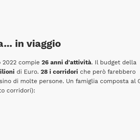
.. in viaggio
o 2022 compie
26 anni d'attività
. Il budget della
ilioni
di Euro.
28 i corridori
che però farebbero
osino di molte persone. Un famiglia composta al 
o corridori):