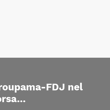
Groupama-FDJ nel
rsa...