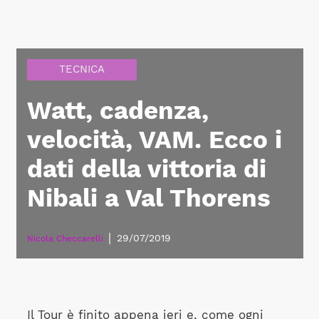
TECNICA
Watt, cadenza,
velocità, VAM. Ecco i
dati della vittoria di
Nibali a Val Thorens
|
29/07/2019
Nicola Checcarelli
Il Tour è finito appena ieri e, come ogni