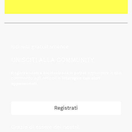
Iscriviti gratuitamente
UNISCITI ALLA COMMUNITY
Registrandoti a bicidastrada.it potrai
aggiungere il tuo
commento agli articoli e
interagire con altri
appassionati.
Registrati
Grazie di essere dei nostri!