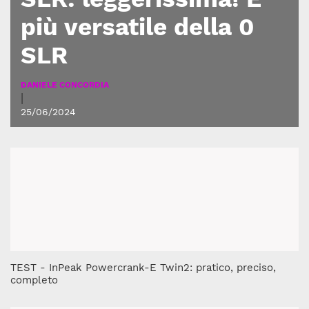
più versatile della 0
SLR
DANIELE CONCORDIA
|
25/06/2024
TEST - InPeak Powercrank-E Twin2: pratico, preciso,
completo