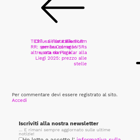
TEST - Selle Italia SLR
Chiusa l’asta Bikeroom
RR: sembra come le
per la Colnago V5Rs
altre, ma non lo è…
usata da Pogačar alla
Liegi 2025: prezzo alle
stelle
Per commentare devi essere registrato al sito.
Accedi
Iscriviti alla nostra newsletter
... E rimani sempre aggiornato sulle ultime
notizie!
Ho letto e accetto l'
informativa sulla