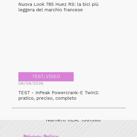
Nuova Look 785 Huez RS: la bici più
leggera del marchio francese
TEST
,
VIDEO
06/08/2026
TEST - InPeak Powercrank-E Twin2:
pratico, preciso, completo
Bicicult srl
Codice fiscale/Partita Iva: 12248771003
Numero REA: 1361360
Privacy Policy