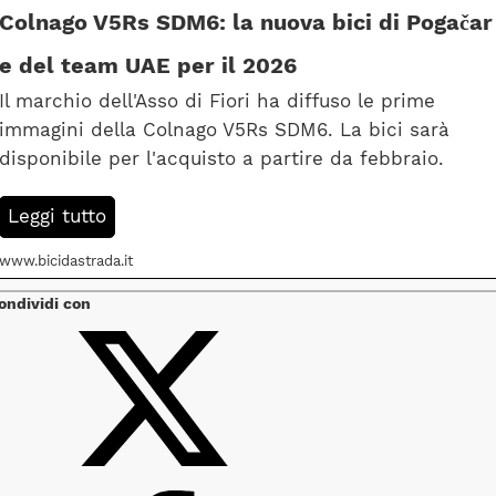
Colnago V5Rs SDM6: la nuova bici di Pogačar
e del team UAE per il 2026
Il marchio dell'Asso di Fiori ha diffuso le prime
immagini della Colnago V5Rs SDM6. La bici sarà
disponibile per l'acquisto a partire da febbraio.
Leggi tutto
www.bicidastrada.it
ondividi con