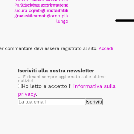
ParkSecure: retromarcia
Blockhaus: primo test
sicura con bici installate
per gli uomini di
grazie ai sensori
classifica nel giorno più
lungo
er commentare devi essere registrato al sito.
Accedi
Iscriviti alla nostra newsletter
... E rimani sempre aggiornato sulle ultime
notizie!
Ho letto e accetto l'
informativa sulla
privacy
.