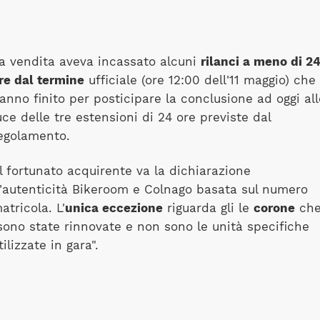
a vendita aveva incassato alcuni
rilanci a meno di 2
re dal termine
ufficiale (ore 12:00 dell'11 maggio) che
anno finito per posticipare la conclusione ad oggi all
uce delle tre estensioni di 24 ore previste dal
egolamento.
l fortunato acquirente va la dichiarazione
'autenticità Bikeroom e Colnago basata sul numero
atricola. L'
unica eccezione
riguarda gli le
corone
ch
sono state rinnovate e non sono le unità specifiche
tilizzate in gara".