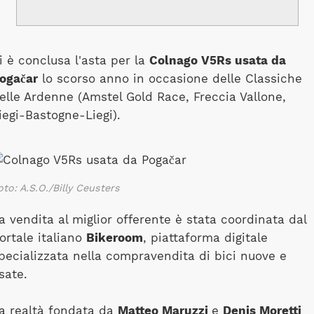
i è conclusa l'asta per la
Colnago V5Rs usata da
ogačar
lo scorso anno in occasione delle Classiche
elle Ardenne (Amstel Gold Race, Freccia Vallone,
iegi-Bastogne-Liegi).
oto: A.S.O./Billy Ceusters
a vendita al miglior offerente è stata coordinata dal
ortale italiano
Bikeroom
, piattaforma digitale
pecializzata nella compravendita di bici nuove e
sate.
a realtà fondata da
Matteo Maruzzi
e
Denis Moretti