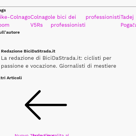
ags
ike-
Colnago
Colnago
le bici dei
professionisti
Tadej
oom
V5Rs
professionisti
Pogač
ull'autore
Redazione BiciDaStrada.it
La redazione di BiciDaStrada.it: ciclisti per
passione e vocazione. Giornalisti di mestiere
tri Articoli
Nuovo Thule Epos
Arrivo in salita al