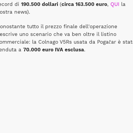
ecord di
190.500 dollari
(
circa 163.500 euro
,
QUI
la
ostra news).
onostante tutto il prezzo finale dell'operazione
escrive uno scenario che va ben oltre il listino
ommerciale: la Colnago V5Rs usata da Pogačar è stat
enduta a
70.000 euro IVA esclusa
.