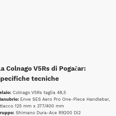
La Colnago V5Rs di Pogačar:
specifiche tecniche
elaio:
Colnago V5Rs taglia 48,5
anubrio:
Enve SES Aero Pro One-Piece Handlebar,
ttacco 125 mm x 377/400 mm
ruppo:
Shimano Dura-Ace R9200 Di2