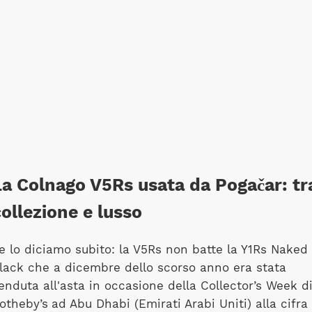
La Colnago V5Rs usata da Pogačar: tr
ollezione e lusso
e lo diciamo subito: la V5Rs non batte la Y1Rs Naked
lack che a dicembre dello scorso anno era stata
enduta all'asta in occasione della Collector’s Week d
otheby’s
ad Abu Dhabi (Emirati Arabi Uniti) alla cifra