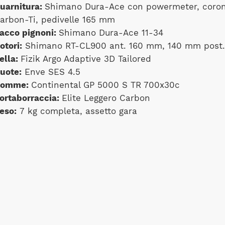
uarnitura:
Shimano Dura-Ace con powermeter, coro
arbon-Ti, pedivelle 165 mm
acco pignoni:
Shimano Dura-Ace 11-34
otori:
Shimano RT-CL900 ant. 160 mm, 140 mm post.
ella:
Fizik Argo Adaptive 3D Tailored
uote:
Enve SES 4.5
omme:
Continental GP 5000 S TR 700x30c
ortaborraccia:
Elite Leggero Carbon
eso:
7 kg completa, assetto gara